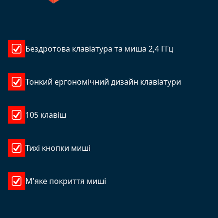
Бездротова клавіатура та миша 2,4 ГГц
Тонкий ергономічний дизайн клавіатури
105 клавіш
Тихі кнопки миші
М'яке покриття миші