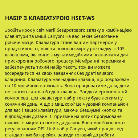
НАБІР З КЛАВІАТУРОЮ HSET-W5
Зробіть крок у світ магії бездротового зв’язку з комбінацією
клавіатури та миші Canyon! На вас чекає бездоганне
робоче місце. Клавіатура стане вашим партнером у
продуктивності, маючи повнорозмірну розкладку зі 105
клавішами, включно з мультимедійними позначками для
прискорення робочого процесу. Мембранні перемикачі
забезпечують тихий набір тексту, тож ви можете
зосередитися на своїх завданнях без дратівливого
клацання. Клавіатура має надійні клавіші, що розраховані
на 10 мільйонів натискань. Вона працюватиме доти, доки
не зноситься хоча б одна клавіша. Завдяки ергономічній
компоновці цієї клавіатури набір тексту буде легким і у
сонячний день. А що з мишкою? Це чудовий компаньйон
для вас і вашої клавіатури, маючи безшумні кнопки та
відповідний дизайн. ЇЇ приємне на дотик прогумоване
покриття міцне та ніжне до долоні. Вона має 6 кнопок із
регулюванням DPI. Цей набір Canyon, який працює від
стандартних батарейок, завжди готовий до роботи.